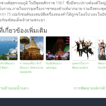
ชวงศ์สุพรรณภูมิ ในปีพุทธศักราช 1967 ซึ่งมีพระปรางค์องค์ใหญ่เ
โบราณ ภายในบรรจุเครื่องราชฯทองคำแท้มากมาย รวมถึงพระพ
ว่า 75 เปอร์เซนต์ของสมบัติเครื่องทองคำได้ถูกขโมยไป และในปัจ
ิทธภัณฑ์สมเด็จเจ้าสามพระยา
่เกี่ยวข้องเพิ่มเติม
ดทัวร์สัมมนา
การท่องเที่ยว ทัวร์
รับจัดสัมมนา
บุคลกรในการ
พัฒนา
ี พัทยา
สัมมนา วัดพระธาตุ
นครปฐม
พัฒนาองค์กร
Buildi
ดอยสุเทพ
พานข้ามแม่น้ำแคว
การพัฒนาองค์กรด้