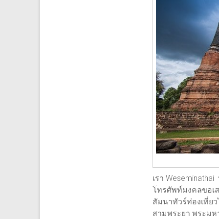
เรา Weseminathai บ
โทรศัพท์มงคลขอเสน
สัมนาทัวร์ท่องเที่ย
สามพระยา พระมหากษั