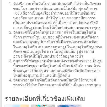
วัดศรีสวาย เป็นวัดโบราณสมัยขอมถือได้ว่าเป็นวัดของ
ขอมโบราณเพราะดินแดนแถบนี้ในสมัย พุทธศักราช
1600 ถือว่าเป็นยุคเรืองอำนาจขอมที่มีส่วนเชื่อมกับ
นครวัดและนครทม ทำให้รูปแบบของสถาปัตยกรรม
เป็นแบบปรางค์สามองค์ ต่อเมื่อชาวไทยปกครองจึงมี
การเปลี่ยนรูปแบบใหม่ให้เป็นศาสนสถานของชาวพุทธ
วัดสระศรีเป็นวัดในพุทธศาสนาสร้างในสมัยสุโขทัย
ลังกา เพราะมีรูปแบบของเจดีย์ทรงระฆังแบบศรีลังกา
และมีพระพุทธรูปปางลีลา ซึ่งมีความงดงามอ่อนช้อย
ในแบบสุโขทัย เพราะพระพุทธรูปในแบบสุโขทัยรูปพระ
พักตรจะมีแบบรูปไข่ พระโอษฎยิ้มแย้ม รูปร่างกาย
อรชร ซึ่งวัดนี้มีอุโบสถประจำวัดอยู่กลางน้ำ
อนุสาวรีย์พ่อขุนรามคำแหงแห่งราชวงศ์พระร่วงเป็นรูป
ปั้นของพ่อขุนรามที่อยู่ในท่านั่งถือหนังสือโบราณ ด้าน
ข้างอนุสาวรีย์พ่อขุนรามคำแหงมีศิลาบันทึกอักษรลาย
ไทยที่พ่อขุนรามคำแหงเป็นผู้คิดค้น
วัดมหาธาตุสุโขทัยเป็นวัดหลวงสมัยกษัตริย์ราชวงศ์
พระร่วงไว้สำหรับพระมหากษัตริย์บำเพ็ญพระราชกุศล
รายละเอียดที่เกี่ยวข้องเพิ่มเติม