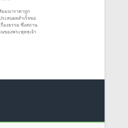
ดสัมมนาราคาถูก
ห้ประสบผลสำเร็จขอ
ื่องธรรม ซึ่งสถาน
สอนของพระพุทธเจ้า