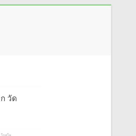
ก วัด
์ โกสโล