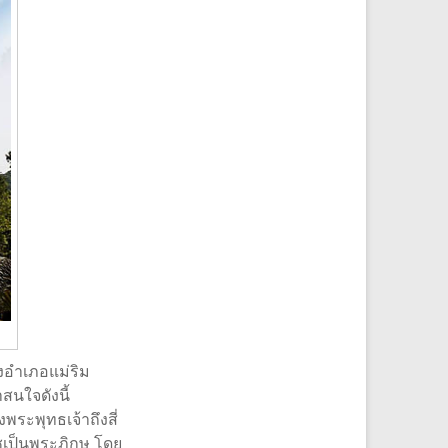
่งอำเภอแม่ริม
สนใจดังนี้
พระพุทธเจ้าถึงสี่
เป็นพระภิกษุ โดย