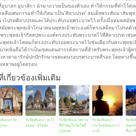
ี่อุบาสก อุบาสิกา นำมาถวายเป็นของตัวเอง ทำให้กรรมที่ทำไว้ส
เหลือเศษกรรมทำให้เกิดมาเป็น”ศิลาเปรต” สมเด็จพระสัมมาสัมพุทธ
มาโปรดศิลาเปรตและได้ประทับรอยพระบาทไว้ ครั้งเมื่อหมดสมัยพร
งถึงสมัยพระพุทธเจ้าโกนาคมนพุทธเจ้าพระองค์ก็ทรงเสด็จมาโปรดด
ยพระพุทธเจ้ากัสสปพระองค์ทรงประทับพระบาทไว้ที่ศิลาเปรต เช่นพร
ุทธเจ้าโคตมก็ทรงประทับรอยพระบาทไว้เช่นเดียวกับพระพุทธเจ้าทั้
ทนั่นถือได้ว่าเป็นเขตแดนสวรรค์สถานที่สำหรับพระพุทธเจ้าผู้
เทวดาอารักษ์ปกปักรักษาเขตแดนรอบๆพระบาทสี่รอย โดยทางขึ
ั้งหลายอยู่โดยรอบ
่เกี่ยวข้องเพิ่มเติม
ัดสัมมนาวัด
รับจัดสัมมนา ละโว้
รับจัดสัมมนาสถาน
รับจัดสัมมนา
รับจัด
ูรณะ
อยุธยา สุโขทัย
ที่สำคัญในวัดโพธิ์
ประโยชน์ของการ
สมุทร
กรุงเทพ
บวช
ที่น่าเท