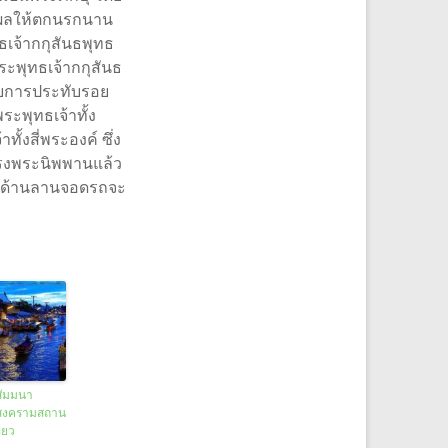
่งผลให้ตกนรกนาน
เจ้ากกุสันธพุทธ
ะพุทธเจ้ากกุสันธ
้วยการประทับรอย
ะพุทธเจ้าทั้ง
งสี่พระองค์ ซึ่ง
ทรงพระนิพพานแล้ว
้นด้านลานจอดรถจะ
สัมมนา
สงครามสถาน
ี่ยว